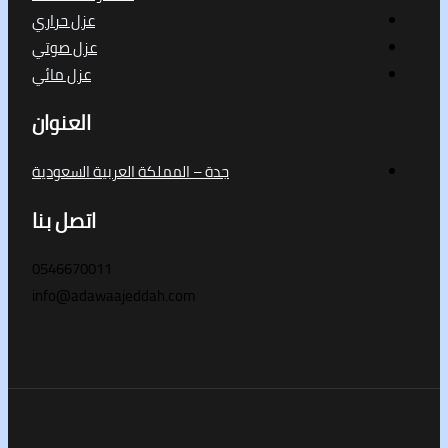
عزل حراري
عزل صوتي
عزل مائي
العنوان
جدة – المملكة العربية السعودية
اتصل بنا
0546670011
info@adawaajeddah.com