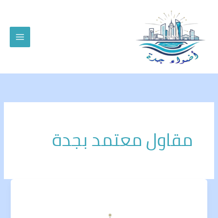
خطي
لى
لمحتوى
مقاول معتمد بجدة