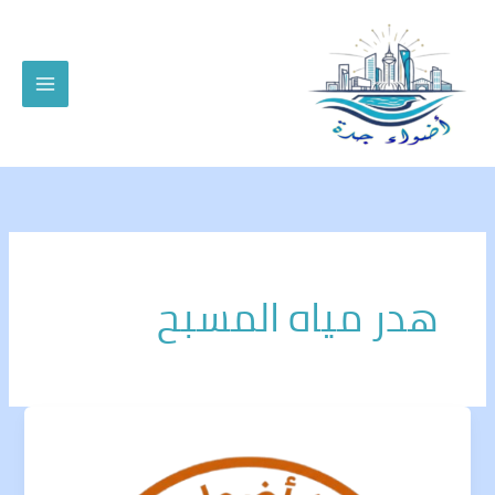
خطي
لى
لمحتوى
هدر مياه المسبح