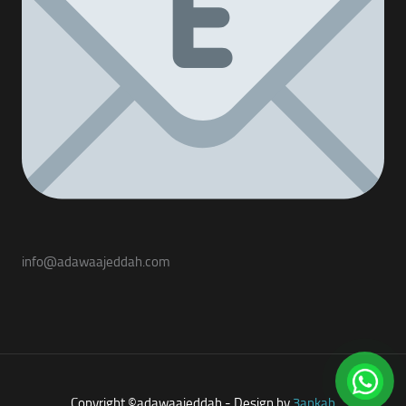
info@adawaajeddah.com
Copyright ©adawaajeddah - Design by
3ankab