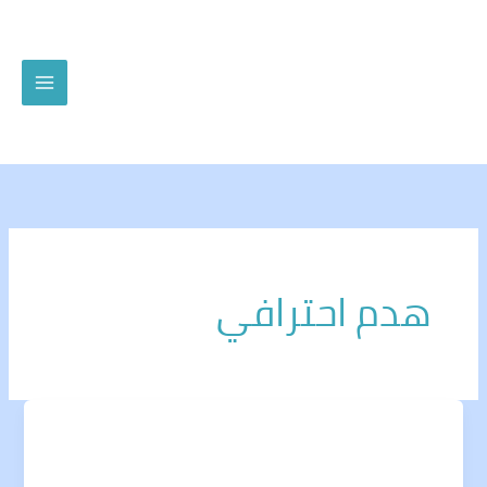
خطي
لى
لمحتوى
هدم احترافي