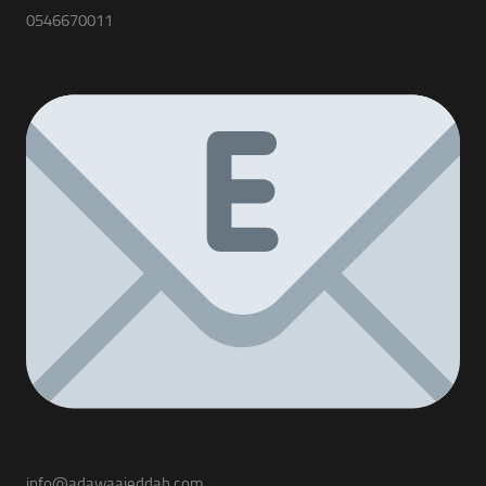
0546670011
info@adawaajeddah.com