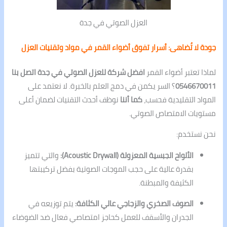
العزل الصوتي في جدة
جودة لا تُضاهى: أسرار تفوق أضواء القمر في مواد وتقنيات العزل
لماذا تعتبر أضواء القمر
افضل شركة للعزل الصوتي في جدة اتصل بنا
0546670011
؟ السر يكمن في دمج العلم بالخبرة. لا نعتمد على
المواد التقليدية فحسب،
كما أننا
نوظف أحدث التقنيات لضمان أعلى
مستويات الامتصاص الصوتي.
نحن نستخدم:
الألواح الجبسية المعزولة (Acoustic Drywall):
والتي تتميز
بقدرة عالية على حجب الموجات الصوتية بفضل تركيبتها
الكثيفة والمبطنة.
الصوف الصخري والزجاجي عالي الكثافة:
يتم توزيعه في
الجدران والأسقف للعمل كحاجز امتصاصي فعال ضد الضوضاء