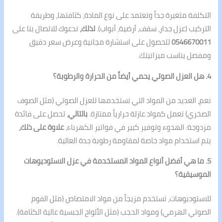
التكلفة متغيرة جداً وتعتمد على نوع المادة، كثافتها، وطريقة
التركيب (عزل جدار، سقف، أرضية، أبواب).
لذلك،
ندعوك للاتصال بنا على
0546670011
للحصول على استشارة مجانية وعرض سعر دقيق
ومفصل يناسب ميزانيتك.
4. هل العزل الصوتي يحمي أيضاً من الحرارة والرطوبة؟
نعم، العديد من المواد التي نستخدمها للعزل الصوتي (مثل الصوف
الصخري) تعمل كمواد عازلة حرارياً ممتازة.
بالتالي،
تحصل على فائدة
مزدوجة: الهدوء وتوفير كبير في فواتير الكهرباء،
علاوة على ذلك،
يتم استخدام مواد خاصة لمقاومة رطوبة جدة العالية.
5. ما هي أفضل أنواع المواد المستخدمة في عزل الاستوديوهات
الموسيقية؟
للاستوديوهات، نستخدم مزيجاً من مواد الامتصاص (مثل الفوم
الصوتي الهرمي) ومواد الحجب (مثل الألواح الجبسية عالية الكثافة).