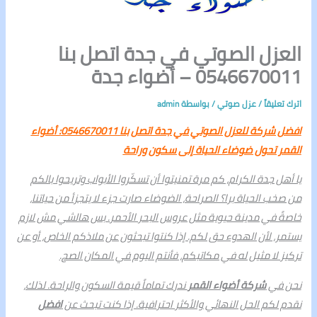
العزل الصوتي في جدة اتصل بنا
0546670011 – أضواء جدة
اترك تعليقاً
/
عزل صوتي
/ بواسطة
admin
افضل شركة للعزل الصوتي في جدة اتصل بنا 0546670011: أضواء
القمر تحول ضوضاء الحياة إلى سكون وراحة
يا أهل جدة الكرام، كم مرة تمنيتوا أن تسكّروا الأبواب وتريحوا بالكم
من صخب الحياة برا؟ الصراحة، الضوضاء صارت جزء لا يتجزأ من حياتنا،
خاصةً في مدينة حيوية مثل عروس البحر الأحمر. بس هالشي مش لازم
يستمر، لأن الهدوء حق لكم. إذا كنتوا تبحثون عن ملاذكم الخاص، أو عن
تركيز لا مثيل له في مكاتبكم، فأنتم اليوم في المكان الصح.
نحن في
شركة أضواء القمر
ندرك تماماً قيمة السكون والراحة. لذلك،
نقدم لكم الحل النهائي والأكثر احترافية. إذا كنت تبحث عن
افضل