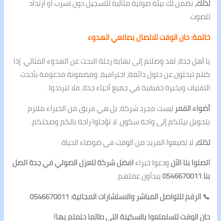
لذلك،
نضمن لك بيئة صوتية مثالية للتسجيل دون تسرب أو ارتداد
للصوت.
خاتمة: حان الوقت للاتصال بصانعي الهدوء
يا أهل جدة، لقد وصلتم إلى نهاية رحلة البحث عن الهدوء المثالي. إذا
كنتم تبحثون عن حلول دائمة، احترافية، ومضمونة مدعومة بأحدث
التقنيات وبخبرة حقيقية في جميع أحياء جدة، فلا تترددوا.
أضواء القمر
ليست مجرد شركة، بل هي فريق من الخبراء ملتزم
بتحويل بيئتكم إلى واحة سكون. لا تؤجلوا راحة بالكم وصحتكم.
لذلك،
لا تضيعوا المزيد من الوقت في ضوضاء الحياة.
اتصلوا بنا الآن
ودعوا خبراء
افضل شركة للعزل الصوتي في جدة اتصل
بنا 0546670011
يبدأون عملهم.
📞 الرقم للتواصل المباشر والاستشارات المجانية: 0546670011
حان الوقت لتستمتعوا بالسكينة التي طالما حلمتم بها!