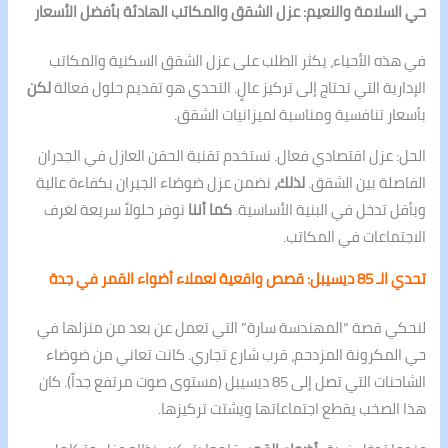
حي السلامة والنعيم: عزل الشقق والمكاتب الهادئة بأفضل الأسعار
في هذه الأحياء، يكثر الطلب على عزل الشقق السكنية والمكاتب
الإدارية التي تحتاج إلى تركيز عالٍ. التحدي هو تقديم حلول فعالة
لكن
بأسعار تنافسية ومناسبة لميزانيات الشقق.
الحل: عزل اقتصادي فعال. نستخدم تقنية الحقن العازل في الجدران
الفاصلة بين الشقق.
لذلك،
نضمن عزل ضوضاء الجيران بكفاءة عالية
وبأقل تدخل في البنية الأساسية.
كما أننا
نوفر حلولاً سريعة لغرف
الاجتماعات في المكاتب.
تحدي الـ 85 ديسيبل: قصص واقعية لعملاء أضواء القمر في جدة
لنحكي قصة “المهندسة سارة” التي تعمل عن بعد من منزلها في
حي المكرونة المزدحم، قرب شارع تجاري. كانت تعاني من ضوضاء
الشاحنات التي تصل إلى 85 ديسيبل (مستوى صوت مرتفع جداً). كان
هذا الصخب يقطع اجتماعاتها ويشتت تركيزها.