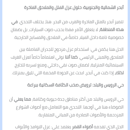
أبحر الشمالية والجنوبية: حلول عزل الفلل والملاحق الفاخرة
تتميز أبحر بالفلل الفاخرة والقرب من البحر. هنا، يختلف التحدي.
في
هذه المنطقة،
لا يتعلق الأمر فقط بحجب صوت السيارات، بل بضمان
خصوصية تامة داخل الفيلا، خاصةً في الملاحق والمسابح الخارجية.
الحل هنا يكمن في: استخدام عزل مزدوج للجدران الفاصلة بين
الملاحق والمبنى الرئيسي.
كما أننا
نولي اهتماماً خاصاً لعزل الغرف
السينمائية المنزلية، لضمان صوت نقي داخلي ومنع تسربه للخارج.
لذلك،
إذا كنت في أبحر، ابحث عن الجودة الفخمة التي تليق بمنزلك.
حي الرويس والبلد: ترويض صخب الكثافة السكانية ببراعة
حي الرويس والبلد من أكثر مناطق جدة حيوية وكثافة،
مما يعني
أن
الضوضاء هنا في أوجها. التحدي هو التعامل مع أصوات الشوارع
المزدحمة والأصوات الصادرة من المباني المتقاربة.
الحل الذي تقدمه
أضواء القمر
يعتمد على: عزل النوافذ والأبواب