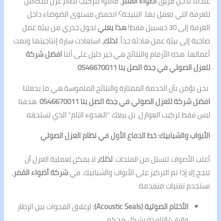
عندما تدخل فريق
أضواء القمر
، قاموا بتركيب نظام عزل متكامل
للغرفة التي تعمل بها. النتيجة؟ انخفض مستوى الضوضاء داخل
الغرفة إلى 30 ديسيبل فقط!
هذا يعني
تحول جذري من بيئة عمل
صاخبة إلى بيئة عمل هادئة جداً.
لذلك،
استعادت سارة إنتاجيتها ونمت
أعمالها. هذه الأرقام والنتائج هي خير دليل على أننا
افضل شركة
للعزل الصوتي في جدة اتصل بنا 0546670011
.
نحن نؤمن بأن الخدمة الممتازة والنتائج الملموسة هي ما يجعلنا
افضل شركة للعزل الصوتي في جدة اتصل بنا 0546670011
. هدفنا
ليس فقط تركيب العوازل، بل بيعك “الهدوء التام” الذي تستحقه.
الأبواب والشبابيك: خط الدفاع الأول في نظام العزل الصوتي
أغلب الأصوات تتسلل من الفتحات.
لذلك،
لا يمكن لعملية العزل أن
تنجح إلا إذا تم التركيز على الأبواب والشبابيك. في
شركة أضواء القمر
،
نستخدم تقنيات متقدمة:
الأختام الصوتية (Acoustic Seals):
لإغلاق الفجوات بين الإطار
والباب/النافذة بشكل محكم.