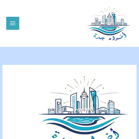
خطي
لى
لمحتوى