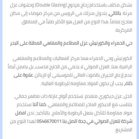
بشكل مكثف باستخدام زجاج مزدوج (Double Glazing) وحشوات عزل
مرنة.
بالتالي،
يتحول منزلك في الرويس من مركز ضوضاء إلى مكان
هادئ تماماً. هذا النوع من العزل هو الأكثر طلباً في المناطق
المركزية.
حي الحمراء والكورنيش: عزل المطاعم والمقاهي المطلة على البحر
الكورنيش وحي الحمراء هما مركز الفعاليات والمطاعم والمقاهي
الراقية. هنا، العزل الصوتي لا يحمي من الخارج فحسب، بل يضمن أيضاً
عدم إزعاج الجيران بالصوت العالي للموسيقى أو الزبائن.
علاوة على
ذلك،
يجب أن تكون المواد مقاومة للرطوبة العالية.
الحل: عزل ديكوري متقدم. نستخدم ألواح عازلة ذات مظهر جمالي
يتناسب مع الديكور الفاخر للمطاعم والمقاهي.
كما أننا
نستخدم
مواد مقاومة للتآكل بفعل الرطوبة والأملاح. بالتأكيد، نحن
افضل
شركة للعزل الصوتي في جدة اتصل بنا 0546670011
لهذا النوع من
المشاريع.