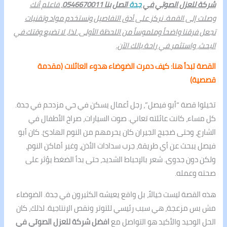
شركة للعزل الصوتي في
جدة
اتصل بنا 0546670011
، فاعلم أنك
وصلت إلى القمة. نركز على أدق التفاصيل ونستخدم مواد وتقنيات
تجعل فرقنا واضحاً وملموساً من اللحظة الأولى. لذا، لا تضيع وقتك في
البحث، واستثمر في راحة بالك الآن.
القصة تبدأ هنا: كيف دمرت الضوضاء هدوء العائلات (مقدمة
قصصية)
تخيلوا قصة “أبو فيصل”، رجل أعمال يسكن في حي مزدحم في جدة.
كل مساء، كانت عائلته تعاني. صوت السيارات، صراخ الأطفال في
الشارع، وحتى ضجيج الجيران كان يحرمهم من النوم الهادئ. كان أبو
فيصل يبحث عن أي طريقة، جرب سدادات الأذن، وغير أماكن النوم،
ولكن دون جدوى. شعر بالإحباط الشديد، حتى بدأ الضغط يؤثر على
صحته وعمله.
هذه القصة ليست خيالاً، بل واقع يعيشه الكثيرون في جدة. الضوضاء
مش بس مزعجة، هي سبب رئيسي للتوتر ونقص الإنتاجية. لذلك، كان
الحل الوحيد والأكيد هو التواصل مع
افضل شركة للعزل الصوتي في