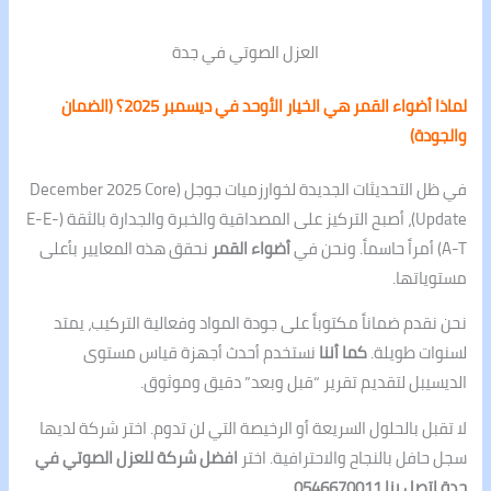
العزل الصوتي في جدة
لماذا أضواء القمر هي الخيار الأوحد في ديسمبر 2025؟ (الضمان
والجودة)
في ظل التحديثات الجديدة لخوارزميات جوجل (December 2025 Core
Update)، أصبح التركيز على المصداقية والخبرة والجدارة بالثقة (E-E-
A-T) أمراً حاسماً. ونحن في
أضواء القمر
نحقق هذه المعايير بأعلى
مستوياتها.
نحن نقدم ضماناً مكتوباً على جودة المواد وفعالية التركيب، يمتد
لسنوات طويلة.
كما أننا
نستخدم أحدث أجهزة قياس مستوى
الديسيبل لتقديم تقرير “قبل وبعد” دقيق وموثوق.
لا تقبل بالحلول السريعة أو الرخيصة التي لن تدوم. اختر شركة لديها
سجل حافل بالنجاح والاحترافية. اختر
افضل شركة للعزل الصوتي في
جدة اتصل بنا 0546670011
.