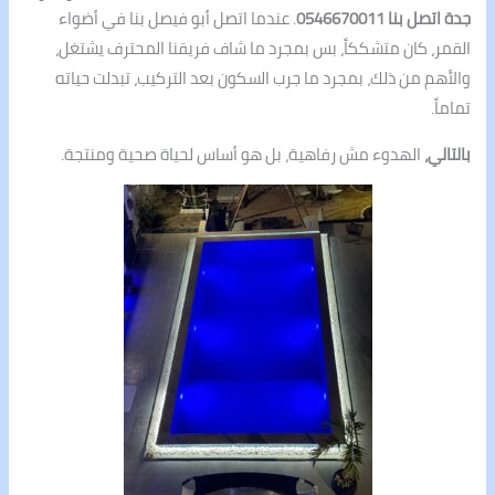
جدة اتصل بنا 0546670011
. عندما اتصل أبو فيصل بنا في أضواء
القمر، كان متشككاً، بس بمجرد ما شاف فريقنا المحترف يشتغل،
والأهم من ذلك، بمجرد ما جرب السكون بعد التركيب، تبدلت حياته
تماماً.
بالتالي،
الهدوء مش رفاهية، بل هو أساس لحياة صحية ومنتجة.