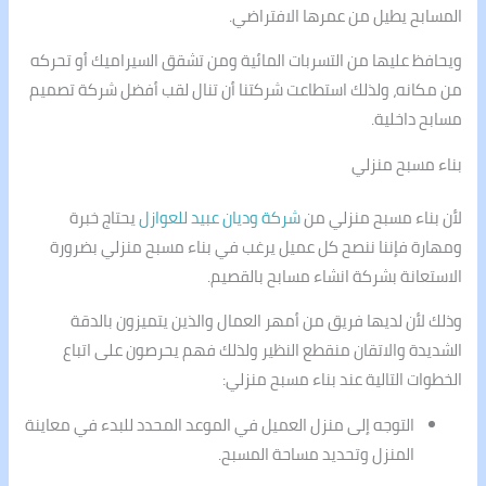
المسابح يطيل من عمرها الافتراضي.
ويحافظ عليها من التسربات المائية ومن تشقق السيراميك أو تحركه
من مكانه، ولذلك استطاعت شركتنا أن تنال لقب أفضل شركة تصميم
مسابح داخلية.
بناء مسبح منزلي
لأن بناء مسبح منزلي من
شركة وديان عبيد للعوازل
يحتاج خبرة
ومهارة فإننا ننصح كل عميل يرغب في بناء مسبح منزلي بضرورة
الاستعانة بشركة انشاء مسابح بالقصيم.
وذلك لأن لديها فريق من أمهر العمال والذين يتميزون بالدقة
الشديدة والاتقان منقطع النظير ولذلك فهم يحرصون على اتباع
الخطوات التالية عند بناء مسبح منزلي:
التوجه إلى منزل العميل في الموعد المحدد للبدء في معاينة
المنزل وتحديد مساحة المسبح.