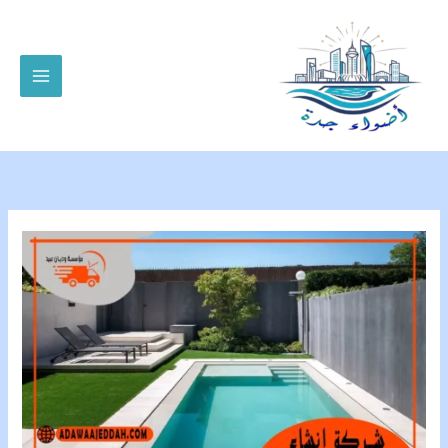
خطي
لى
لمحتوى