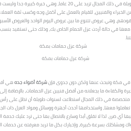
وتتمتع بالخبرة والكفاءة، وتملك خبرة طويلة في ذلك المجال تزيد على 20
الخبراء والفنيين، للقيام بالعمل على أكمل وجه وكسب ثقة العملا
 نقودهم، وهي عروض تتنوع ما بين عروض اليوم الواحد والعروض الأسبو
مل معها في حالة أردت عزل الحمام الخاص بك، وذلك حتى تستفيد بنسب ا
ا.
شركة عزل حمامات بمكة
ات في مكة وتبحث عنها ولكن دون جدوى فإن
شركة أضواء جده
هي أفضل
ة والكفاءة ما يجعلانه من أفضل فنيين عزل الحمامات، بالإضافة إ
 متخصصة في ذلك المجال استطاعت لسنوات طويلة أن تظل على رأس ش
عاملوا معها، واستخدامها أحدث أجهزة ووسائل ومواد العزل ذات الجو
ا أي ضرر، لذا لا تقلق أبدا وسارع بالاتصال بها حتى ترد عليك خدمة 
ومشاكلك بسرعة كبيرة، وإخبارك بكل ما تريد معرفته عن خدمات الش