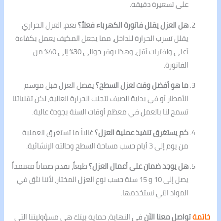
على تسعيرة دقيقة.
هل العزل يقلل فاتورة الكهرباء فعلاً؟
نعم، العزل الحراري
يقلل تسرب الحرارة للداخل، مما يجعل المكيف يعمل بكفاءة
أعلى ولفترات أقل، وهذا يوفر حوالي 30% إلى 40% من
الفاتورة.
ما هو أفضل وقت لعزل السطح؟
يفضل العزل قبل موسم
الأمطار أو في بداية الصيف لتجنب الحرارة العالية، لكن تقنياتنا
تسمح لنا بالعمل في معظم أوقات السنة بجودة عالية.
كم يستغرق تنفيذ عملية العزل؟
غالباً ما تستغرق العملية
من يوم إلى 3 أيام حسب مساحة السطح وحالته الإنشائية.
هل يوجد ضمان على أعمال العزل؟
طبعاً، نقدم ضماناً معتمداً
يصل إلى 10 و 15 سنة حسب نوع العزل المختار، لأننا نثق في
المواد التي نستخدمها.
خاتمة
تواصل معنا الآن
في النهاية، حماية بيتك هي مسؤوليتنا التي