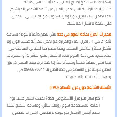
بسماكة تتناسب مع احتياج المبنى. كما أننا لا ننسى طبقة
“الأكريليك” الواقية التي تحمي العزل من أشعة الشمس المباشرة،
مما يضمن بقاء العزل قوياً ومرناً لسنوات طويلة. بالتالي، ستحصل
على نتيجة لا تقبل المنافسة.
مميزات العزل بمادة الفوم في جدة
ليش ننصح دائماً بالفوم؟ ببساطة
لأنه “2 في 1″، يعزل الماء والحرارة مع بعض. كما أنه خفيف الوزن ولا
يشكل حملاً زائداً على السقف، وهذا مهم جداً للمباني القديمة في
جدة. علاوة على ذلك، الفوم مادة لا تسمح بنمو الحشرات أو الفطريات،
مما يعني سطحاً نظيفاً وصحياً دائماً. إذا كنت تريد هذه المميزات، فإن
افضل شركة عزل الاسطح في جدة اتصل بنا 0546670011
هي
وجهتك الصحيحة والمضمونة.
الأسئلة الشائعة حول عزل الأسطح (FAQ)
كم سعر متر عزل الأسطح في جدة؟
يختلف السعر حسب نوع
المادة المستخدمة (فوم، رولات، سائل) ومساحة السطح، لكننا
نقدم أفضل الأسعار مع جودة لا تضاهى. اتصل بنا للحصول