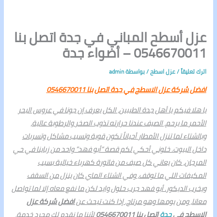
عزل أسطح المباني في جدة اتصل بنا
0546670011 – أضواء جدة
اترك تعليقاً
/
عزل اسطح
/ بواسطة
admin
افضل شركة عزل الاسطح في جدة اتصل بنا 0546670011
يا هلا فيكم يا أهل جدة الطيبين، الكل يعرف إن جونا في عروس البحر
الأحمر ما يرحم، الصيف عندنا حرارته تذوب الصخر والرطوبة عالية،
وبالشتاء لما تنزل الأمطار أحياناً تكون قوية وتسبب مشاكل وتسربات
داخل البيوت. خلوني أحكي لكم قصة “أبو فهد” واحد من زباينا في حي
المرجان، كان يعاني كل صيف من فاتورة كهرباء خيالية بسبب
المكيفات اللي ما توقف، وفي الشتاء الماي كان ينزل من السقف
ويخرب الديكور. أبو فهد جرب حلول وايد لكن ما نفع معاه إلا لما تواصل
معانا، ومن يومها وهو مرتاح. إذا كنت تبحث عن
افضل شركة عزل
الاسطح في
جدة
اتصل بنا 0546670011
لأننا ما نقدم لك مجرد خدمة،