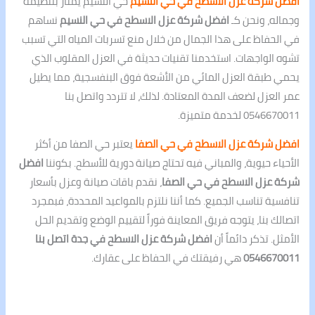
افضل شركة عزل الاسطح في حي النسيم
حي النسيم يمتاز بتنظيمه
وجماله، ونحن كـ
افضل شركة عزل الاسطح في حي النسيم
نساهم
في الحفاظ على هذا الجمال من خلال منع تسربات المياه التي تسبب
تشوه الواجهات. استخدمنا تقنيات حديثة في العزل المقلوب الذي
يحمي طبقة العزل المائي من الأشعة فوق البنفسجية، مما يطيل
عمر العزل لضعف المدة المعتادة. لذلك، لا تتردد واتصل بنا
0546670011 لخدمة متميزة.
افضل شركة عزل الاسطح في حي الصفا
يعتبر حي الصفا من أكثر
الأحياء حيوية، والمباني فيه تحتاج صيانة دورية للأسطح. بكوننا
افضل
شركة عزل الاسطح في حي الصفا
، نقدم باقات صيانة وعزل بأسعار
تنافسية تناسب الجميع. كما أننا نلتزم بالمواعيد المحددة، فبمجرد
اتصالك بنا، يتوجه فريق المعاينة فوراً لتقييم الوضع وتقديم الحل
الأمثل. تذكر دائماً أن
افضل شركة عزل الاسطح في جدة اتصل بنا
0546670011
هي رفيقتك في الحفاظ على عقارك.