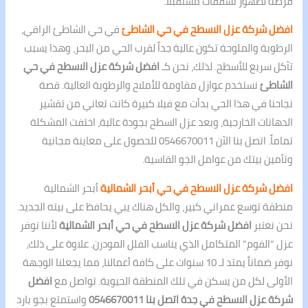
فرصة لظهور تشققات مستقبلاً.
افضل شركة عزل الاسطح في حي الشاطئ
في حي الشاطئ الراقي،
الرطوبة والملوحة تكون عالية جداً لقرب الحي من البحر، وهذا يسبب
تآكل سريع للأسطح. لذلك، نحن كـ
افضل شركة عزل الاسطح في حي
الشاطئ
نستخدم عوازل مقاومة للأملاح والرطوبة العالية. قصة
نجاحنا في هذا الحي بدأت مع فيلا كبيرة كانت تعاني من تقشير
الدهانات الخارجية، وبعد عزل السطح بجودة عالية، اختفت المشكلة
تماماً. اتصل بنا الآن 0546670011 للحصول على معاينة مجانية
وتأمين بيتك من عوامل الجو القاسية.
افضل شركة عزل الاسطح في حي أبحر الشمالية
أبحر الشمالية
منطقة توسع عمراني كبير، والكل هناك يبي يحافظ على بيته الجديد.
نحن نعتبر
افضل شركة عزل الاسطح في حي أبحر الشمالية
لأننا نوفر
عزل “الفوم” المتكامل الذي يناسب الفلل المودرن. علاوة على ذلك،
نوفر ضماناً يمتد لـ 10 سنوات على كافة أعمالنا، مما يجعلنا الوجهة
الأولى لكل من يسكن في تلك المنطقة الحيوية. تواصل مع
افضل
شركة عزل الاسطح في جدة اتصل بنا 0546670011
واستمتع بجو بارد