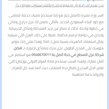
نحن نقدم لك راحة بال وحماية لبيتك وعائلتك لسنوات طويلة جداً.
السر وراء تميزنا كأفضل خيار هو إننا نستخدم تقنيات حديثة تتماشى
مع كود البناء السعودي الجديد، بالتالي نضمن لك عزل حراري ومائي
في خطوة واحدة. لذلك، لا تنتظر لين تزيد المشكلة وتتآكل الخرسانة
وتدخل في دوامة ترميم مكلفة، علاوة على ذلك، العزل اللي نسويه
يقلل استهلاك الكهرباء بنسبة تصل لـ 40%، وهذا يعني إنك بتوفر
فلوسك على المدى الطويل. نحن ندرك تماماً إن اختيارك لـ
افضل
شركة عزل الاسطح في جدة اتصل بنا 0546670011
هو استثمار في
أمان عقارك، ولهذا السبب نستخدم مادة الفوم (البولي يوريثان) اللي
تعتبر الحل السحري لمناخ جدة المتقلب، حيث أنها تسد كل الثغرات
والزوايا بدقة متناهية.