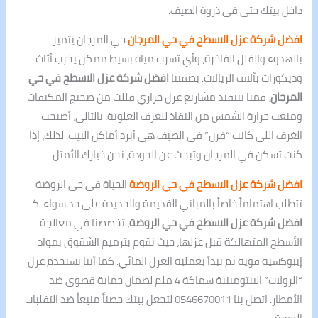
داخل بيتك حتى في ذروة الصيف.
افضل شركة عزل الاسطح في حي المرجان
حي المرجان يتميز
بالهدوء والفلل الفاخرة، وأي تسرب مياه بسيط ممكن يخرب أثاث
وديكورات بآلاف الريالات. بصفتنا
افضل شركة عزل الاسطح في حي
المرجان
، قمنا بتنفيذ مشاريع عزل حراري قللت من ضجيج المكيفات
ومنعت حرارة الشمس من النفاذ للغرف العلوية. بالتالي، أصبحت
الغرف اللي كانت “فرن” في الصيف هي أبرد أماكن البيت. لذلك، إذا
كنت تسكن في المرجان وتبحث عن الجودة، نحن خيارك الأمثل.
افضل شركة عزل الاسطح في حي الروضة
الحياة في حي الروضة
تتطلب اهتماماً خاصاً بالمباني القديمة والجديدة على حد سواء. كـ
افضل شركة عزل الاسطح في حي الروضة
، تخصصنا في معالجة
الأسطح المتهالكة قبل عزلها، حيث نقوم بترميم الشقوق بمواد
إيبوكسية قوية ثم نبدأ بعملية العزل المائي. كما أننا نستخدم عزل
“الرولات” البيتومينية سماكة 4 ملم لضمان حماية قصوى ضد
الأمطار. اتصل بنا 0546670011 لتجعل بيتك حصناً منيعاً ضد التقلبات