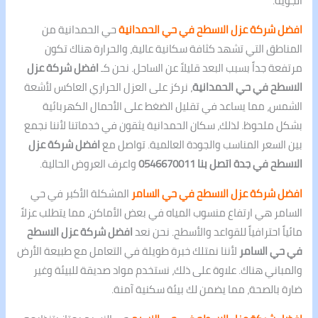
الجوية.
افضل شركة عزل الاسطح في حي الحمدانية
حي الحمدانية من
المناطق التي تشهد كثافة سكانية عالية، والحرارة هناك تكون
مرتفعة جداً بسبب البعد قليلاً عن الساحل. نحن كـ
افضل شركة عزل
الاسطح في حي الحمدانية
، نركز على العزل الحراري العاكس لأشعة
الشمس، مما يساعد في تقليل الضغط على الأحمال الكهربائية
بشكل ملحوظ. لذلك، سكان الحمدانية يثقون في خدماتنا لأننا نجمع
بين السعر المناسب والجودة العالمية. تواصل مع
افضل شركة عزل
الاسطح في جدة اتصل بنا 0546670011
واعرف العروض الحالية.
افضل شركة عزل الاسطح في حي السامر
المشكلة الأكبر في حي
السامر هي ارتفاع منسوب المياه في بعض الأماكن، مما يتطلب عزلاً
مائياً احترافياً للقواعد والأسطح. نحن نعد
افضل شركة عزل الاسطح
في حي السامر
لأننا نمتلك خبرة طويلة في التعامل مع طبيعة الأرض
والمباني هناك. علاوة على ذلك، نستخدم مواد صديقة للبيئة وغير
ضارة بالصحة، مما يضمن لك بيئة سكنية آمنة.