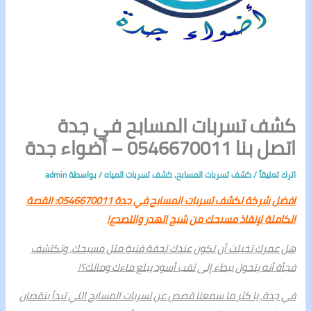
كشف تسربات المسابح في جدة
اتصل بنا 0546670011 – أضواء جدة
اترك تعليقاً
/
كشف تسربات المسابح
,
كشف تسربات المياه
/ بواسطة
admin
افضل شركة لكشف تسربات المسابح في جدة 0546670011: القصة
الكاملة لإنقاذ مسبحك من شبح الهدر والتصدع!
هل عمرك تخيلت أن تكون عندك تحفة فنية مثل مسبحك، وتكتشف
فجأة أنه يتحول ببطء إلى ثقب أسود يبلع ماءك ومالك؟!
في جدة، يا كثر ما سمعنا قصص عن تسربات المسابح اللي تبدأ بنقصان