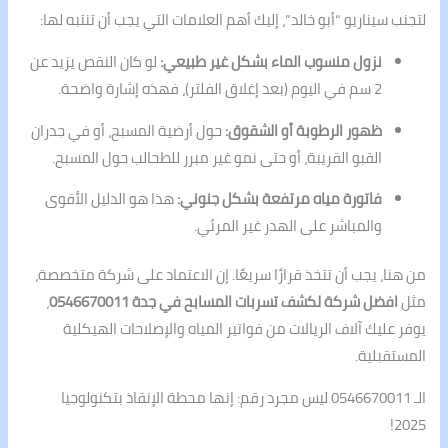
لتجنب سيناريو “أبو خالد”، إليك أهم العلامات التي يجب أن تنتبه لها:
نزول منسوب الماء بشكل غير طبيعي:
لو كان النقص يزيد عن
2 سم في اليوم (بعد إغلاق الفلتر)، فهذه إشارة واضحة.
ظهور الرطوبة أو الشقوق:
حول أرضية المسبح، أو في جدران
القبو القريبة، أو حتى نمو غير مبرر للطحالب حول المسبح.
فاتورة مياه مرتفعة بشكل جنوني:
هذا هو الدليل الأقوى
والمباشر على الهدر غير المرئي.
من هنا، يجب أن تتخذ قرارًا سريعًا. إن الاعتماد على شركة متخصصة،
مثل
افضل شركة لكشف تسربات المسابح في جدة 0546670011
،
يوفر عليك آلاف الريالات من فواتير المياه والإصلاحات الهيكلية
المستقبلية.
الـ 0546670011 ليس مجرد رقم: إنها محطة الإنقاذ بتكنولوجيا
2025!