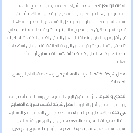
القصة الواقعية:
في هذه الأحياء الفخمة، يمثل المسبح واجهة
اجتماعية. واجهنا فيلا في حي الشاطئ حيث كان المالك قلقًا من
تسبب التسرب في أضرار لجاره. بفضل الكشف غير المدمر، استطعنا
تحديد تسرب دقيق في مصباح مائي (بروجكتر) تحت الماء. تم الإصلاح
في أقل من ساعتين وتم اختبار العزل المائي لضمان الكفاءة. لذلك، لو
كنت في شمال جدة وتبحث عن الجودة الفائقة، فنحن على استعداد
لخدمتك. نركز هنا على كلمة:
كشف تسربات مسابح أبحر
بأعلى
معايير.
أفضل شركة لكشف تسربات المسابح في وسط جدة (البلد، الرويس،
الفيصلية).
التحدي والعبرة:
غالبًا ما تكون البنية التحتية في وسط جدة أقدم، مما
يزيد من احتمال تآكل الأنابيب.
افضل شركة لكشف تسربات المسابح
في جدة
تدرك هذا، ولدينا خبراء متخصصون في التعامل مع المسابح
ذات التصميمات القديمة والمعقدة. في حي الرويس، كشفنا عن
تسرب بسبب اهتراء في خطوط التغذية الرئيسية للمسبح، وتم تغيير