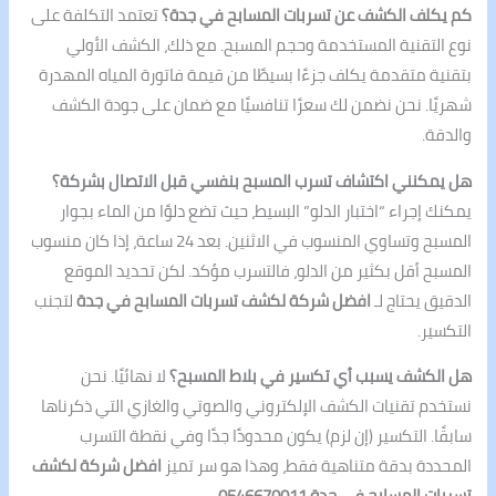
كم يكلف الكشف عن تسربات المسابح في جدة؟
تعتمد التكلفة على
نوع التقنية المستخدمة وحجم المسبح. مع ذلك، الكشف الأولي
بتقنية متقدمة يكلف جزءًا بسيطًا من قيمة فاتورة المياه المهدرة
شهريًا. نحن نضمن لك سعرًا تنافسيًا مع ضمان على جودة الكشف
والدقة.
هل يمكنني اكتشاف تسرب المسبح بنفسي قبل الاتصال بشركة؟
يمكنك إجراء “اختبار الدلو” البسيط، حيث تضع دلوًا من الماء بجوار
المسبح وتساوي المنسوب في الاثنين. بعد 24 ساعة، إذا كان منسوب
المسبح أقل بكثير من الدلو، فالتسرب مؤكد. لكن تحديد الموقع
الدقيق يحتاج لـ
افضل شركة لكشف تسربات المسابح في جدة
لتجنب
التكسير.
هل الكشف يسبب أي تكسير في بلاط المسبح؟
لا نهائيًا. نحن
نستخدم تقنيات الكشف الإلكتروني والصوتي والغازي التي ذكرناها
سابقًا. التكسير (إن لزم) يكون محدودًا جدًا وفي نقطة التسرب
المحددة بدقة متناهية فقط، وهذا هو سر تميز
افضل شركة لكشف
تسربات المسابح في جدة 0546670011
.