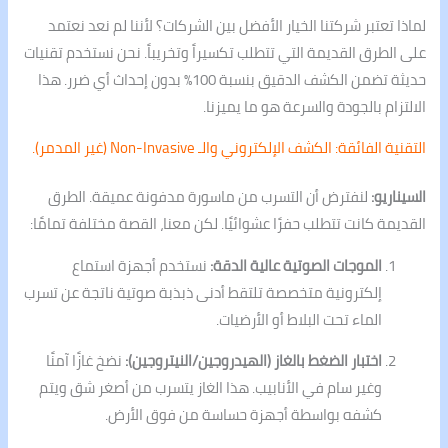
لماذا تعتبر شركتنا الخيار الأفضل بين الشركات؟ لأننا لم نعد نعتمد
على الطرق القديمة التي تتطلب تكسيراً وتخريباً. نحن نستخدم تقنيات
حديثة تضمن الكشف الدقيق بنسبة 100% بدون إحداث أي ضرر. هذا
الالتزام بالجودة والسرعة هو ما يميزنا.
التقنية الفائقة: الكشف الإلكتروني والـ Non-Invasive (غير المدمر).
السيناريو:
لنفترض أن التسرب من ماسورة مدفونة عميقة. الطرق
القديمة كانت تتطلب حفرًا عشوائيًا. لكن معنا، القصة مختلفة تمامًا:
الموجات الصوتية عالية الدقة:
نستخدم أجهزة استماع
إلكترونية متخصصة تلتقط أدنى ذبذبة صوتية ناتجة عن تسرب
الماء تحت البلاط أو الأرضيات.
اختبار الضغط بالغاز (الهيدروجين/النيتروجين):
نضخ غازًا آمنًا
وغير سام في الأنابيب. هذا الغاز يتسرب من أصغر شق ويتم
كشفه بواسطة أجهزة حساسة من فوق الأرض.