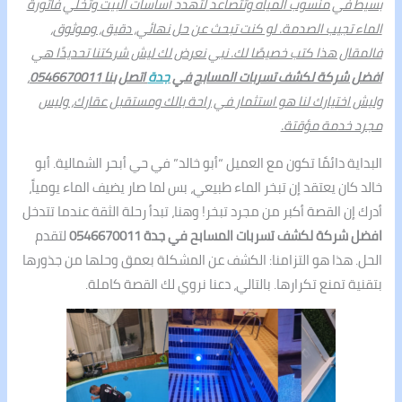
بسيط في منسوب المياه وتتصاعد لتهدد أساسات البيت وتخلي فاتورة
الماء تجيب الصدمة. لو كنت تبحث عن حل نهائي، دقيق، وموثوق،
فالمقال هذا كتب خصيصًا لك. نبي نعرض لك ليش شركتنا تحديدًا هي
افضل شركة لكشف تسربات المسابح في
جدة
اتصل بنا 0546670011
،
وليش اختيارك لنا هو استثمار في راحة بالك ومستقبل عقارك، وليس
مجرد خدمة مؤقتة.
البداية دائمًا تكون مع العميل “أبو خالد” في حي أبحر الشمالية. أبو
خالد كان يعتقد إن تبخر الماء طبيعي، بس لما صار يضيف الماء يومياً،
أدرك إن القصة أكبر من مجرد تبخر! وهنا، تبدأ رحلة الثقة عندما تتدخل
افضل شركة لكشف تسربات المسابح في جدة 0546670011
لتقدم
الحل. هذا هو التزامنا: الكشف عن المشكلة بعمق وحلها من جذورها
بتقنية تمنع تكرارها. بالتالي، دعنا نروي لك القصة كاملة.