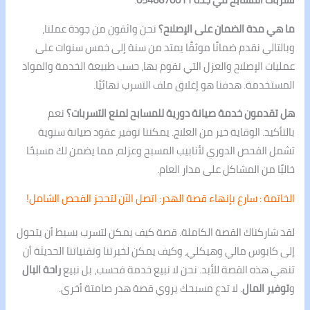
ما هي مدة الضمان على الإصلاح؟
نحن واثقون من جودة عملنا،
وبالتالي نقدم ضمانًا موثقًا يمتد من سنة إلى خمس سنوات على
عمليات الإصلاح والعزل التي نقوم بها، حسب طبيعة الخدمة والمواد
المستخدمة. هدفنا هو إغلاق ملف التسرب نهائيًا.
هل تقدمون خدمة صيانة دورية للمسابح لمنع التسربات؟
نعم
بالتأكيد. الوقاية خير من العلاج. يمكننا توفير عقود صيانة سنوية
تشمل الفحص الدوري لأنابيب المسبح وعزله، مما يضمن لك مسبحًا
خاليًا من المشاكل على مدار العام.
الخاتمة : سارع بإنهاء قصة الهدر: اتصل الآن لتحجز الفحص الشامل!
لقد شاركناك القصة الكاملة. قصة كيف يمكن لتسرب بسيط أن يتحول
إلى كابوس مالي وهيكلي، وكيف يمكن لخبرتنا وتقنياتنا الحديثة أن
تنهي هذه القصة للأبد. نحن لا نبيع خدمة فحسب، بل نبيع
راحة البال
و
توفير المال
. لا تدع مسبحك يروي قصة هدر صامتة أخرى.