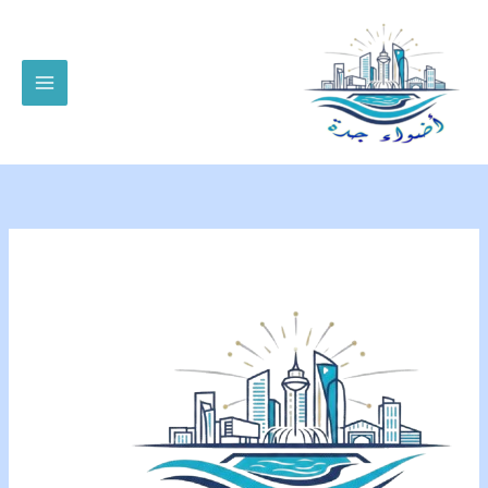
خطي
لى
لمحتوى