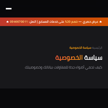
🔥 عرض حصري —
خصم 20%
على خدمات المسابح | اتصل:
0546670011
🔥
الرئيسية
›
سياسة الخصوصية
سياسة
الخصوصية
كيف تحمي أضواء جدة للمقاولات بياناتك وخصوصيتك